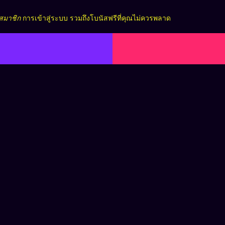
สมาชิก
การเข้าสู่ระบบ รวมถึงโบนัสฟรีที่คุณไม่ควรพลาด
ชั้นนำ ทั้ง
บาคาร่า
, รูเล็ต, ไฮโล และเสือมังกร ที่มาพร้อมดีลเลอร์สาวสวย
ียวก็สามารถเข้าเล่นได้ทุกห้อง พร้อมรับ
โบนัสฟรี
เพิ่มเครดิตทันทีที่สมัคร
ั่นพิเศษทุกวัน เติมน้อยแต่ได้ลุ้นหนัก