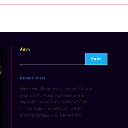
ค้นหา
ค้นหา
Recent Posts
9kplus รวมสล็อตทุกค่าย ฝากถอนออโต้ 24 ชม.
เล่นเกมได้เงิน 9kplus รองรับวอเลททุกระบบ
9kplus เว็บเกมออนไลน์ จ่ายจริง ไม่มีขั้นต่ำ
ทางเข้า 9kplus รวมคาสิโน สล็อต ยิงปลา
สมัครสมาชิก 9kplus รับเครดิตฟรีทันที